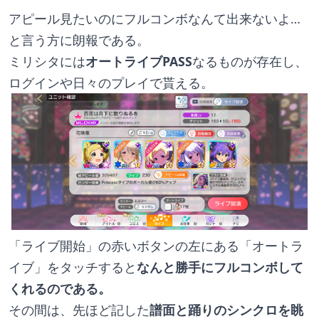
アピール見たいのにフルコンボなんて出来ないよ…
と言う方に朗報である。
ミリシタには
オートライブPASS
なるものが存在し、
ログインや日々のプレイで貰える。
「ライブ開始」の赤いボタンの左にある「オートラ
イブ」をタッチすると
なんと勝手にフルコンボして
くれるのである。
その間は、先ほど記した
譜面と踊りのシンクロを眺