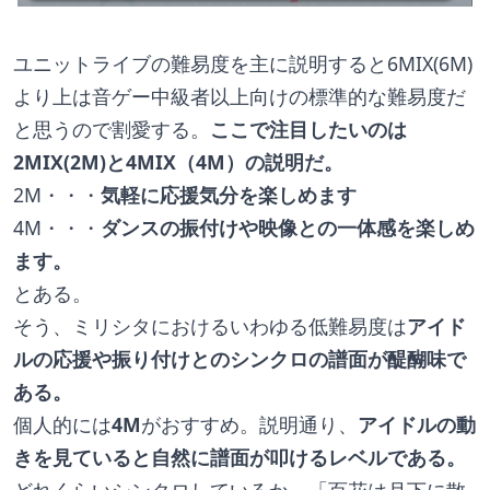
ユニットライブの難易度を主に説明すると6MIX(6M)
より上は音ゲー中級者以上向けの標準的な難易度だ
と思うので割愛する。
ここで注目したいのは
2MIX(2M)と4MIX（4M）の説明だ。
2M・・・
気軽に応援気分を楽しめます
4M・・・
ダンスの振付けや映像との一体感を楽しめ
ます。
とある。
そう、ミリシタにおけるいわゆる低難易度は
アイド
ルの応援や振り付けとのシンクロの譜面が醍醐味で
ある。
個人的には
4M
がおすすめ。説明通り、
アイドルの動
きを見ていると自然に譜面が叩けるレベルである。
どれくらいシンクロしているか、「百花は月下に散