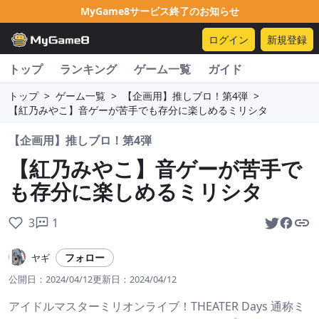
MyGame8サービス終了のお知らせ
ログイン
新規登録
トップ
ランキング
ゲーム一覧
ガイド
トップ
>
ゲーム一覧
>
【企画用】推しブロ！第4弾
>
【紅乃みやこ】音ゲーが苦手でも存分に楽しめるミリシタ
【企画用】推しブロ！第4弾
【紅乃みやこ】音ゲーが苦手で
も存分に楽しめるミリシタ
3
1
フォロー
ヤギ
公開日：
2024/04/12
更新日：
2024/04/12
アイドルマスターミリオンライブ！THEATER Days 通称ミ