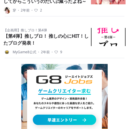
してからこういうのだいぶ減ったよね～
穿
・
2年前
・
2
【企画用】推しブロ！第4弾
【第4弾】推しブロ！ 推しの心にHIT！し
たブログ発表！
MyGame8公式
・
2年前
・
9