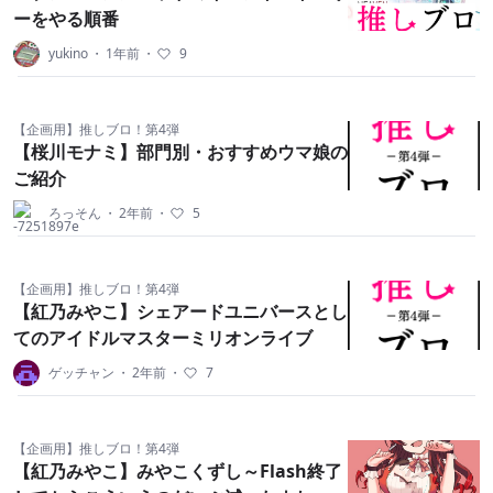
ーをやる順番
yukino
・
1年前
・
9
【企画用】推しブロ！第4弾
【桜川モナミ】部門別・おすすめウマ娘の
ご紹介
ろっそん
・
2年前
・
5
【企画用】推しブロ！第4弾
【紅乃みやこ】シェアードユニバースとし
てのアイドルマスターミリオンライブ
ゲッチャン
・
2年前
・
7
【企画用】推しブロ！第4弾
【紅乃みやこ】みやこくずし～Flash終了