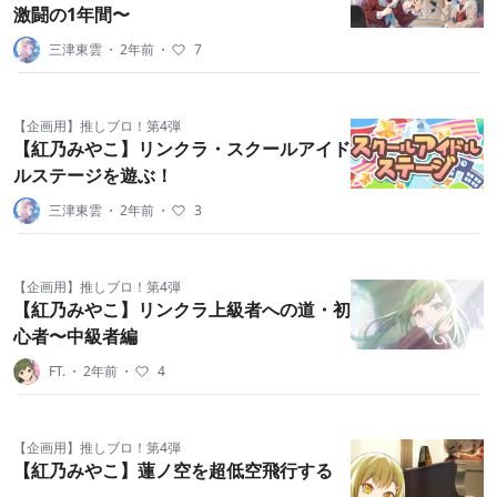
激闘の1年間〜
三津東雲
・
2年前
・
7
【企画用】推しブロ！第4弾
【紅乃みやこ】リンクラ・スクールアイド
ルステージを遊ぶ！
三津東雲
・
2年前
・
3
【企画用】推しブロ！第4弾
【紅乃みやこ】リンクラ上級者への道・初
心者〜中級者編
FT.
・
2年前
・
4
【企画用】推しブロ！第4弾
【紅乃みやこ】蓮ノ空を超低空飛行する