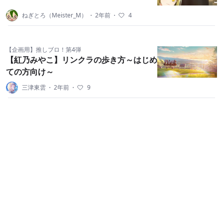
ねぎとろ（Meister_M）
・
2年前
・
4
【企画用】推しブロ！第4弾
【紅乃みやこ】リンクラの歩き方～はじめ
ての方向け～
三津東雲
・
2年前
・
9