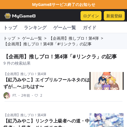
MyGame8サービス終了のお知らせ
ログイン
新規登録
トップ
ランキング
ゲーム一覧
ガイド
トップ
>
ゲーム一覧
>
【企画用】推しブロ！第4弾
>
【企画用】推しブロ！第4弾「#リンクラ」の記事
【企画用】推しブロ！第4弾「#リンクラ」の記事
9 件の検索結果
【企画用】推しブロ！第4弾
【紅乃みやこ】エイプリルフールネタのは
ずが...〜ぷちはす〜
FT.
・
2年前
・
2
【企画用】推しブロ！第4弾
【紅乃みやこ】リンクラ上級者への道・中