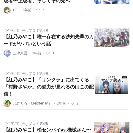
級者〜上級者、そしてその先へ
FT.
・
2年前
・
3
【企画用】推しブロ！第4弾
【紅乃みやこ】唯一存在する沙知先輩のカ
ードがヤバいという話
三津東雲
・
2年前
・
3
【企画用】推しブロ！第4弾
【紅乃みやこ】「リンクラ」に出てくる
「村野さやか」の魅力が見れるのはこの配
信！
ねぎとろ（Meister_M）
・
2年前
・
2
【企画用】推しブロ！第4弾
【紅乃みやこ】梢センパイvs.機械さん〜