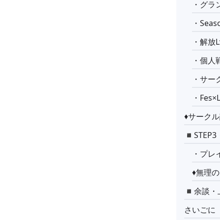
・グラン
・Seaso
・解放L
・個人
・サー
・Fes×L
♦︎サーク
◾️STE
・プレイ
♦︎無
◾️余談
さいごに