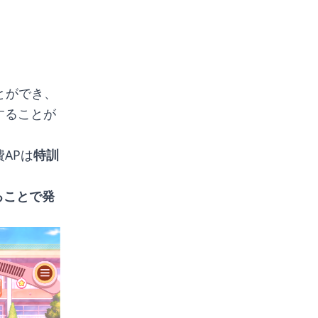
とができ、
することが
APは
特訓
ることで発