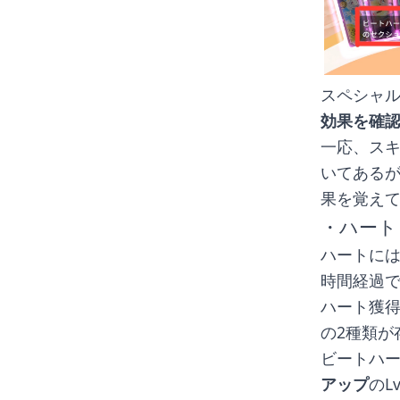
スペシャ
効果を確
一応、スキ
いてある
果を覚え
・ハート
ハートに
時間経過
ハート獲
の2種類が
ビートハ
アップ
のL