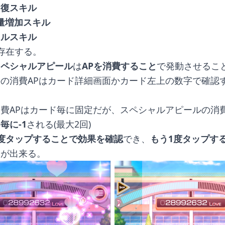
回復スキル
得量増加スキル
フルスキル
存在する。
スペシャルアピール
は
APを消費すること
で発動させるこ
の消費APはカード詳細画面かカード左上の数字で確認
費APはカード毎に固定だが、スペシャルアピールの消費
毎に-1
される(最大2回)
1度タップすることで効果を確認
でき、
もう1度タップす
とが出来る。