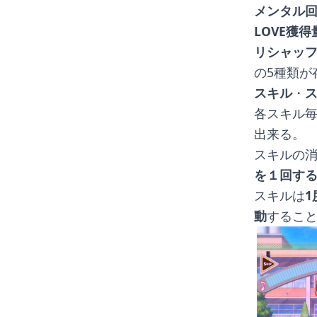
メンタル
LOVE獲
リシャッ
の5種類が
スキル
・
各スキル毎
出来る。
スキルの消
を１回する
スキルは
動
するこ