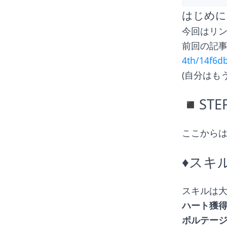
はじめに
今回はリン
前回の記
4th/14f6d
(自分はも
◾️ST
ここから
♦︎ス
スキルは
ハート獲
ボルテージ