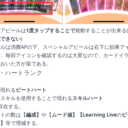
ルアピールは
1度タップすることで
発動することが出来る(
認できない
)
ルは消費APの下、スペシャルアピールは右下に効果ア
が、毎回アイコンを確認するのは大変なので、カードイ
ておいた方が楽である。
・ハートランク
は
で現れる
ビートハート
得スキルを使用することで現れる
スキルハート
存在する。
ートの数は【
編成】
や【
ムード値】【Learning Live
の
ビ
v
】
等で増減する。