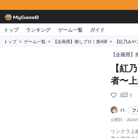
トップ
ランキング
ゲーム一覧
ガイド
トップ
>
ゲーム一覧
>
【企画用】推しブロ！第4弾
>
【紅乃みや
【企画用】
【紅乃
者〜上
3
1
フ
FT.
公開日：
2024/
リンクラ上