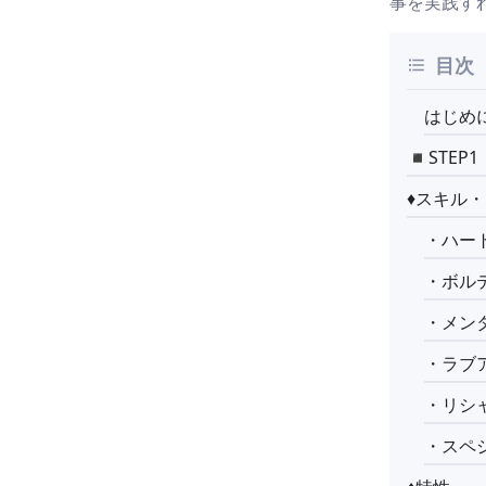
事を実践す
目次
はじめ
◾️STE
♦︎スキル
・ハー
・ボルテ
・メン
・ラブ
・リシ
・スペシ