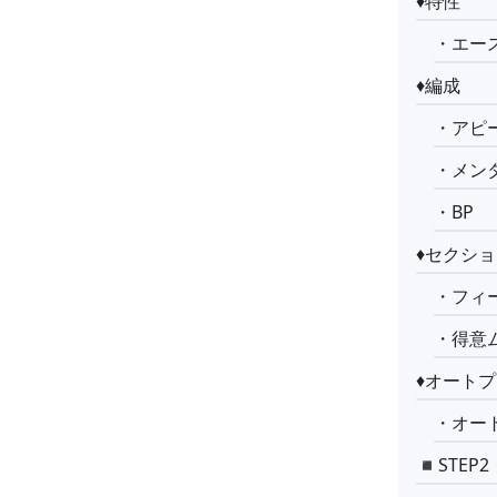
♦︎特性
・エー
♦︎編成
・アピ
・メン
・BP
♦︎セクシ
・フィ
・得意
♦︎オート
・オー
◾️STE