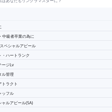
ればあなたもリンクラマスターに？
に
P1・中級者卒業の為に
・スペシャルアピール
ト・ハートランク
ージLv
タル管理
アトラクト
ャッフル
ャルアピール(SA)