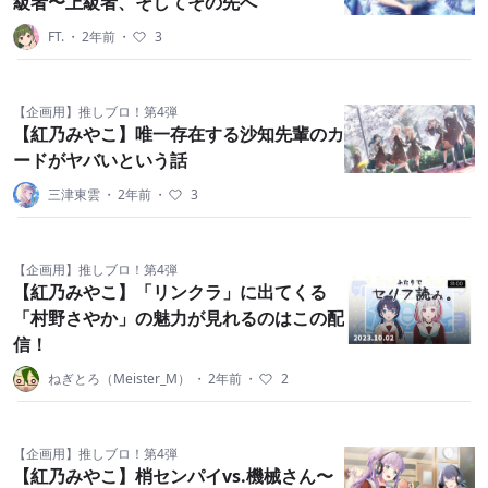
級者〜上級者、そしてその先へ
FT.
・
2年前
・
3
【企画用】推しブロ！第4弾
【紅乃みやこ】唯一存在する沙知先輩のカ
ードがヤバいという話
三津東雲
・
2年前
・
3
【企画用】推しブロ！第4弾
【紅乃みやこ】「リンクラ」に出てくる
「村野さやか」の魅力が見れるのはこの配
信！
ねぎとろ（Meister_M）
・
2年前
・
2
【企画用】推しブロ！第4弾
【紅乃みやこ】梢センパイvs.機械さん〜