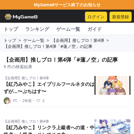
MyGame8サービス終了のお知らせ
ログイン
新規登録
トップ
ランキング
ゲーム一覧
ガイド
トップ
>
ゲーム一覧
>
【企画用】推しブロ！第4弾
>
【企画用】推しブロ！第4弾「#蓮ノ空」の記事
【企画用】推しブロ！第4弾「#蓮ノ空」の記事
9 件の検索結果
【企画用】推しブロ！第4弾
【紅乃みやこ】エイプリルフールネタのは
ずが...〜ぷちはす〜
FT.
・
2年前
・
2
【企画用】推しブロ！第4弾
【紅乃みやこ】リンクラ上級者への道・中