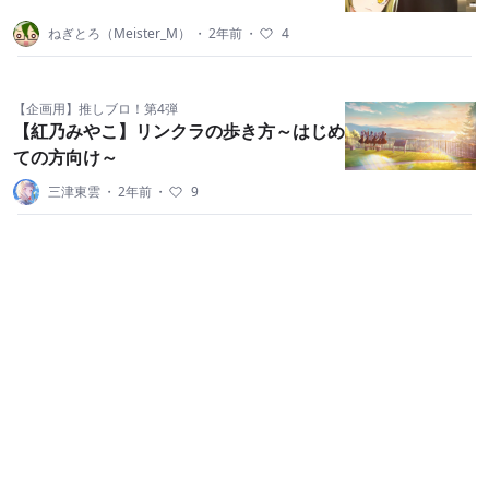
ねぎとろ（Meister_M）
・
2年前
・
4
【企画用】推しブロ！第4弾
【紅乃みやこ】リンクラの歩き方～はじめ
ての方向け～
三津東雲
・
2年前
・
9