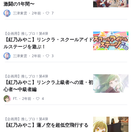
激闘の1年間〜
三津東雲
・
2年前
・
7
【企画用】推しブロ！第4弾
【紅乃みやこ】リンクラ・スクールアイド
ルステージを遊ぶ！
三津東雲
・
2年前
・
3
【企画用】推しブロ！第4弾
【紅乃みやこ】リンクラ上級者への道・初
心者〜中級者編
FT.
・
2年前
・
4
【企画用】推しブロ！第4弾
【紅乃みやこ】蓮ノ空を超低空飛行する