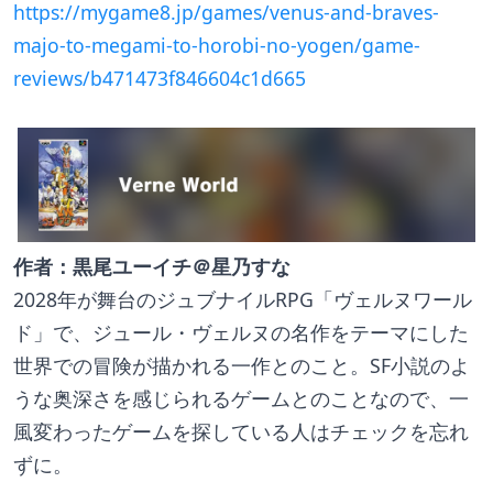
https://mygame8.jp/games/venus-and-braves-
majo-to-megami-to-horobi-no-yogen/game-
reviews/b471473f846604c1d665
作者：黒尾ユーイチ＠星乃すな
2028年が舞台のジュブナイルRPG「ヴェルヌワール
ド」で、ジュール・ヴェルヌの名作をテーマにした
世界での冒険が描かれる一作とのこと。SF小説のよ
うな奥深さを感じられるゲームとのことなので、一
風変わったゲームを探している人はチェックを忘れ
ずに。