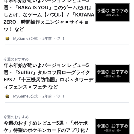
年末年始が近いよバージョン レビュー5
選・「BABA IS YOU」このゲームだけは
しとけ、なゲーム【パズル】 / 「KATANA
ZERO」時間操作 x ニンジャ = サイキョ
ウ！ など
MyGame8公式
・
2年前
・
1
今週のおすすめ
年末年始が近いよバージョン レビュー5
選・「Sulfur」タルコフ風ローグライク
FPS / 「十三機兵防衛圏」ロボ × タワーデ
ィフェンス × フェチ など
MyGame8公式
・
2年前
・
1
今週のおすすめ
今週のおすすめレビュー5選・「ポケポ
ケ」待望のポケモンカードのアプリ化 /