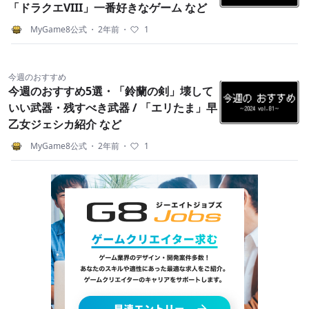
「ドラクエVIII」一番好きなゲーム など
MyGame8公式
・
2年前
・
1
今週のおすすめ
今週のおすすめ5選・「鈴蘭の剣」壊して
いい武器・残すべき武器 / 「エリたま」早
乙女ジェシカ紹介 など
MyGame8公式
・
2年前
・
1