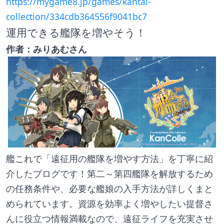
https://mygame8.jp/games/kantai-
collection/334cdb364556f9041bc7
運用できる艦隊を増やそう！
作者：みりあむさん
艦これで「遠征用の艦隊を増やす方法」を丁寧に紹
介したブログです！第二～第四艦隊を解放するため
の任務条件や、必要な艦娘の入手方法が詳しくまと
められています。資源を効率よく増やしたい提督さ
んに役立つ情報満載なので、遠征ライフを充実させ