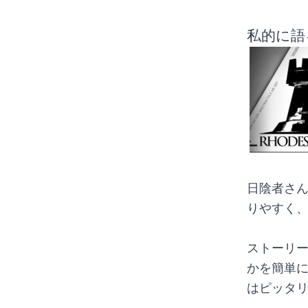
私的に語
日陰者さ
りやすく
ストーリ
かを簡単
はピッタ