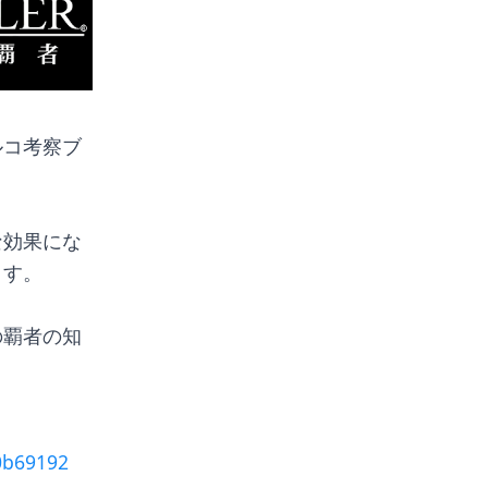
ルコ考察ブ
な効果にな
ます。
の覇者の知
0b69192