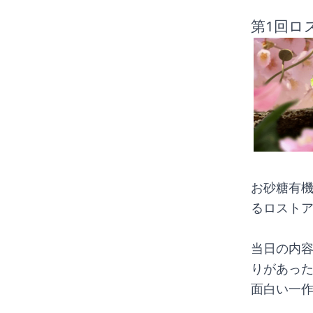
第1回ロ
お砂糖有機
るロスト
当日の内
りがあっ
面白い一