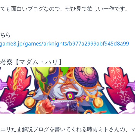
しても面白いブログなので、ぜひ見て欲しい一作です。
こちら
ygame8.jp/games/arknights/b977a2999abf945d8a99
T考察【マダム・ハリ】
いエリたま解説ブログを書いてくれる時雨ミトさんの、