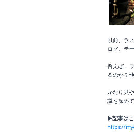
以前、ラ
ログ。テ
例えば、
るのか？
かなり見
識を深め
▶︎記事は
https://m