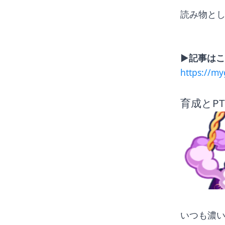
読み物と
▶︎記事は
https://m
育成とP
いつも濃