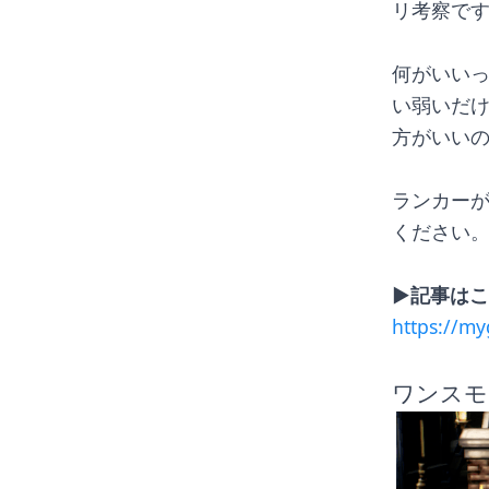
リ考察で
何がいい
い弱いだ
方がいい
ランカー
ください
▶︎記事は
https://m
ワンスモ