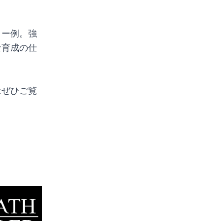
ィー例。強
な育成の仕
はぜひご覧