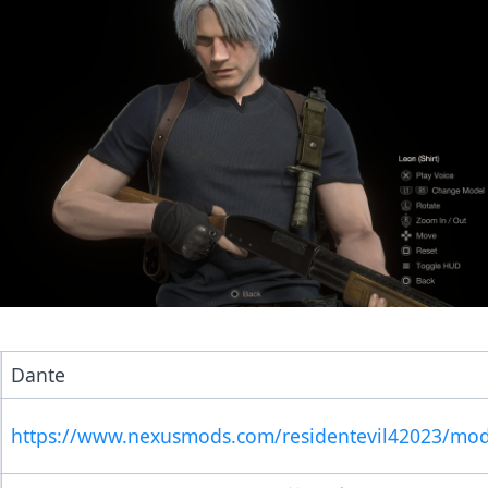
Dante
https://www.nexusmods.com/residentevil42023/mo