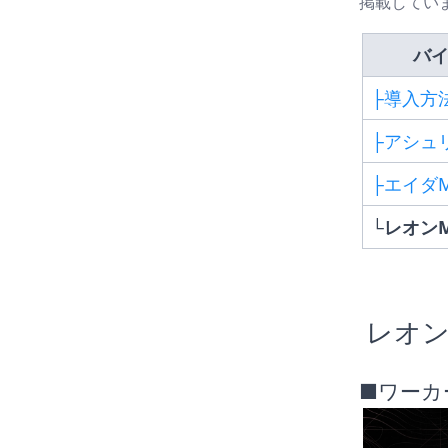
掲載してい
バイ
├導入方
├アシュ
├エイダ
└レオン
 レオ
■ワーカ