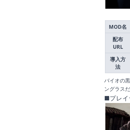
MOD名
配布
URL
導入方
法
バイオの黒
ングラス
■プレイ