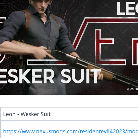
Leon - Wesker Suit
https://www.nexusmods.com/residentevil42023/mo