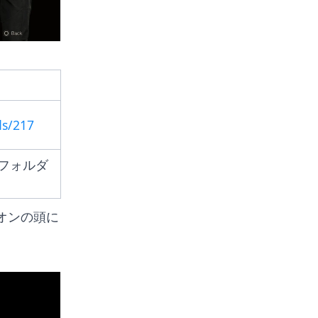
ds/217
dsフォルダ
レオンの頭に