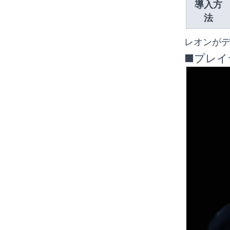
導入方
法
レオンが
■プレイ