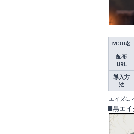
MOD名
配布
URL
導入方
法
 エイダに
■黒エイ