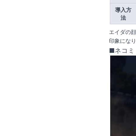
導入方
法
エイダの顔
印象にな
■ネコミ