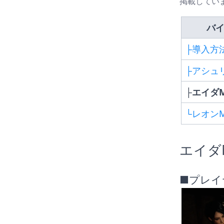
掲載してい
バイ
├導入方
├アシュ
├エイダ
└レオン
エイダ
■プレイ