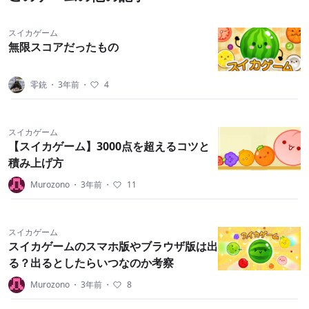
スイカゲーム
無限スコアだったもの
零銃
・
3年前
・
4
スイカゲーム
【スイカゲーム】3000点を超えるコツと
積み上げ方
Murozono
・
3年前
・
11
スイカゲーム
スイカゲームのスマホ版やブラウザ版は出
る？出るとしたらいつなのか考察
Murozono
・
3年前
・
8