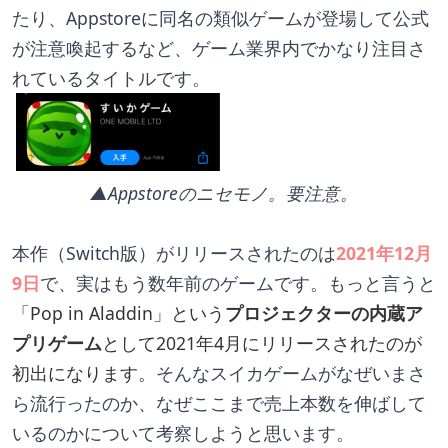
たり、Appstoreに同名の類似ゲームが登場して公式
が注意喚起するなど、ゲーム業界内でかなり注目さ
れているタイトルです。
▲Appstoreのニセモノ。要注意。
本作（Switch版）がリリースされたのは
2021年12月
9日
で、実はもう数年前のゲームです。もっと言うと
「
Pop in Aladdin」という
プロジェクターの内蔵ア
プリゲーム
として2021年4月にリリースされたのが
初出になります。
そんなスイカゲームがなぜいまさ
ら流行ったのか、なぜここまで売上本数を伸ばして
いるのかについて考察しようと思います。