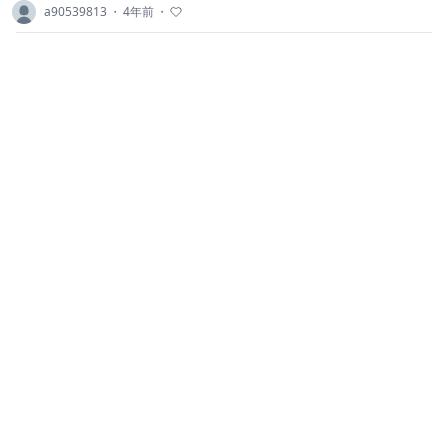
a90539813
・
4年前
・