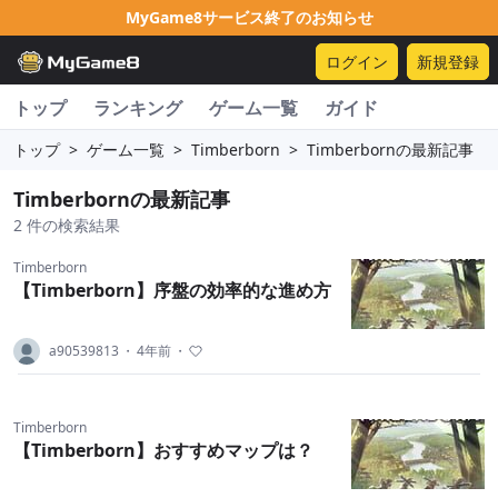
MyGame8サービス終了のお知らせ
ログイン
新規登録
トップ
ランキング
ゲーム一覧
ガイド
トップ
>
ゲーム一覧
>
Timberborn
>
Timberbornの最新記事
Timberbornの最新記事
2 件の検索結果
Timberborn
【Timberborn】序盤の効率的な進め方
a90539813
・
4年前
・
Timberborn
【Timberborn】おすすめマップは？