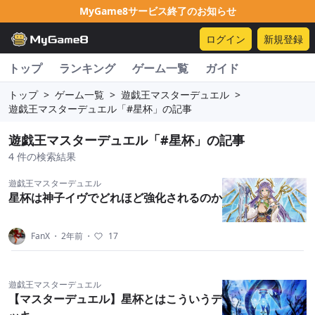
MyGame8サービス終了のお知らせ
ログイン
新規登録
トップ
ランキング
ゲーム一覧
ガイド
トップ
>
ゲーム一覧
>
遊戯王マスターデュエル
>
遊戯王マスターデュエル「#星杯」の記事
遊戯王マスターデュエル「#星杯」の記事
4 件の検索結果
遊戯王マスターデュエル
星杯は神子イヴでどれほど強化されるのか
FanX
・
2年前
・
17
遊戯王マスターデュエル
【マスターデュエル】星杯とはこういうデ