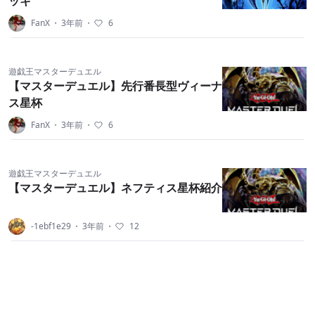
ッキ
FanX
・
3年前
・
6
遊戯王マスターデュエル
【マスターデュエル】先行番長型ヴィーナ
ス星杯
FanX
・
3年前
・
6
遊戯王マスターデュエル
【マスターデュエル】ネフティス星杯紹介
-1ebf1e29
・
3年前
・
12