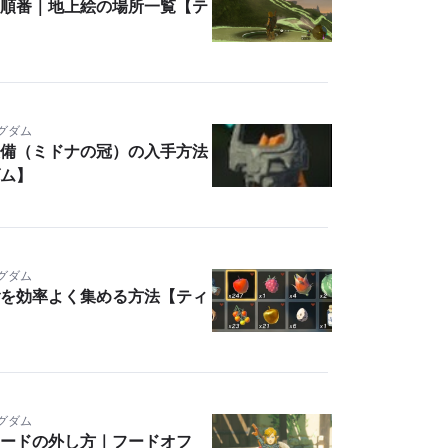
順番｜地上絵の場所一覧【テ
ングダム
備（ミドナの冠）の入手方法
ム】
ングダム
を効率よく集める方法【ティ
ングダム
ードの外し方｜フードオフ