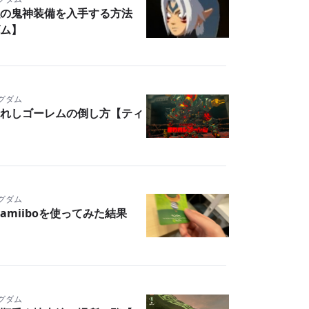
の鬼神装備を入手する方法
ム】
ングダム
れしゴーレムの倒し方【ティ
ングダム
miiboを使ってみた結果
ングダム