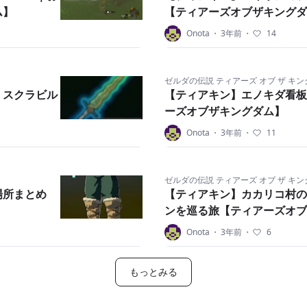
ム】
【ティアーズオブザキングダ
Onota
・
3年前
・
14
ゼルダの伝説 ティアーズ オブ ザ キ
｜スクラビル
【ティアキン】エノキダ看板
ーズオブザキングダム】
Onota
・
3年前
・
11
ゼルダの伝説 ティアーズ オブ ザ キ
場所まとめ
【ティアキン】カカリコ村の
ンを巡る旅【ティアーズオブ
Onota
・
3年前
・
6
もっとみる