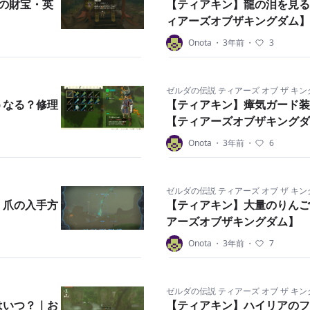
の財宝・英
【ティアキン】龍の泪を見る
ィアーズオブザキングダム】
Onota
・
3年前
・
3
ゼルダの伝説 ティアーズ オブ ザ キ
うなる？修理
【ティアキン】瘴気ガード装
【ティアーズオブザキングダ
Onota
・
3年前
・
6
ゼルダの伝説 ティアーズ オブ ザ キ
｜爪の入手方
【ティアキン】大量のりんご
アーズオブザキングダム】
Onota
・
3年前
・
7
ゼルダの伝説 ティアーズ オブ ザ キ
はいつ？｜お
【ティアキン】ハイリアのフ