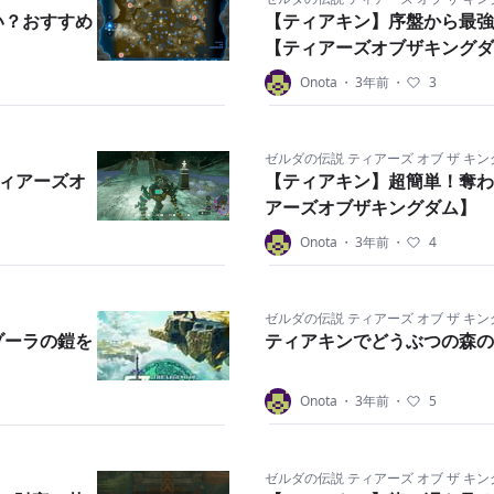
い？おすすめ
【ティアキン】序盤から最強
【ティアーズオブザキングダ
Onota
・
3年前
・
3
ゼルダの伝説 ティアーズ オブ ザ キ
ティアーズオ
【ティアキン】超簡単！奪わ
アーズオブザキングダム】
Onota
・
3年前
・
4
ゼルダの伝説 ティアーズ オブ ザ キ
ゾーラの鎧を
ティアキンでどうぶつの森のa
Onota
・
3年前
・
5
ゼルダの伝説 ティアーズ オブ ザ キ