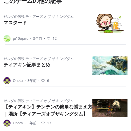
このゲームの他の記事
ゼルダの伝説 ティアーズ オブ ザ キングダム
マスタード
pi10ojaru
・
3年前
・
12
ゼルダの伝説 ティアーズ オブ ザ キングダム
ティアキン記事まとめ
Onota
・
3年前
・
6
ゼルダの伝説 ティアーズ オブ ザ キングダム
【ティアキン】テンテンの簡単な捕まえ方
｜場所【ティアーズオブザキングダム】
Onota
・
3年前
・
13