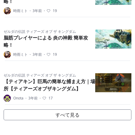
略！
時雨ミト
・
3年前
・
19
ゼルダの伝説 ティアーズ オブ ザ キングダム
脳筋プレイヤーによる 炎の神殿 簡単攻
略！
時雨ミト
・
3年前
・
19
ゼルダの伝説 ティアーズ オブ ザ キングダム
【ティアキン】巨馬の簡単な捕まえ方｜場
所【ティアーズオブザキングダム】
Onota
・
3年前
・
17
すべて見る