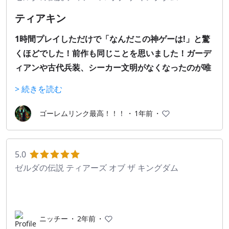
ティアキン
1時間プレイしただけで「なんだこの神ゲーは!」と驚
くほどでした！前作も同じことを思いました！ガーデ
ィアンや古代兵装、シーカー文明がなくなったのが唯
一の残念なところです。
> 続きを読む
　スイッチ２エディションもプレイしたいんですが、
スイッチ２持ってません。
ゴーレムリンク最高！！！
・
1年前
・
　ゼルダの伝説40年おめでとうございま
す!!!!!!!!!!!!!!!!!!!!!!!!!!!!!!!!!!!
5.0
ゼルダの伝説 ティアーズ オブ ザ キングダム
ニッチー
・
2年前
・