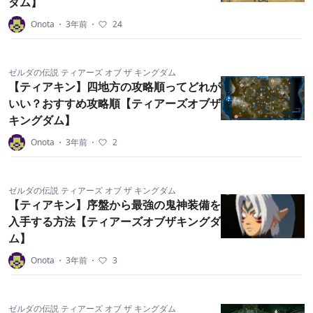
ダム】
Onota
・
3年前
・
24
ゼルダの伝説 ティアーズ オブ ザ キングダム
【ティアキン】四地方の攻略順ってどれが
いい？おすすめ攻略順【ティアーズオブザ
キングダム】
Onota
・
3年前
・
2
ゼルダの伝説 ティアーズ オブ ザ キングダム
【ティアキン】序盤から最強の鬼神装備を
入手する方法【ティアーズオブザキングダ
ム】
Onota
・
3年前
・
3
ゼルダの伝説 ティアーズ オブ ザ キングダム