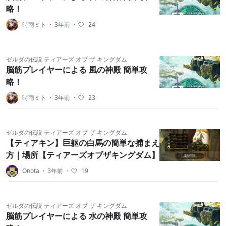
略！
時雨ミト
・
3年前
・
24
ゼルダの伝説 ティアーズ オブ ザ キングダム
脳筋プレイヤーによる 風の神殿 簡単攻
略！
時雨ミト
・
3年前
・
23
ゼルダの伝説 ティアーズ オブ ザ キングダム
【ティアキン】巨躯の白馬の簡単な捕まえ
方｜場所【ティアーズオブザキングダム】
Onota
・
3年前
・
19
ゼルダの伝説 ティアーズ オブ ザ キングダム
脳筋プレイヤーによる 水の神殿 簡単攻