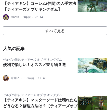
【ティアキン】ゴーレム(仲間)の入手方法
【ティアーズオブザキングダム】
Onota
・
3年前
・
14
すべて見る
人気の記事
ゼルダの伝説 ティアーズ オブ ザ キングダム
便利で楽しい！オススメ乗り物３選
時雨ミト
・
3年前
・
43
ゼルダの伝説 ティアーズ オブ ザ キングダム
【ティアキン】マスターソードは壊れたら
どうなる？修理方法は？【ティアーズオブ