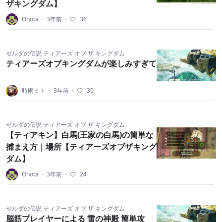
ザキングダム】
Onota
・
3年前
・
36
ゼルダの伝説 ティアーズ オブ ザ キングダム
ティアーズオブキングダムが楽しみすぎて
時雨ミト
・
3年前
・
30
ゼルダの伝説 ティアーズ オブ ザ キングダム
【ティアキン】白馬(王家の白馬)の簡単な
捕まえ方｜場所【ティアーズオブザキング
ダム】
Onota
・
3年前
・
24
ゼルダの伝説 ティアーズ オブ ザ キングダム
脳筋プレイヤーによる 雷の神殿 簡単攻