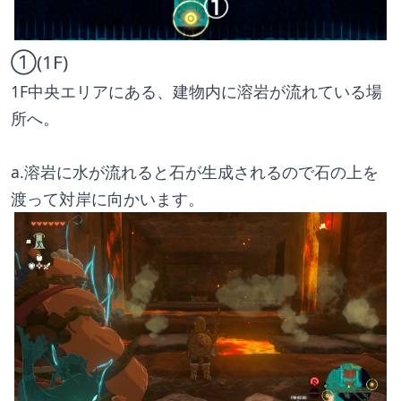
①(1F)
1F中央エリアにある、建物内に溶岩が流れている場
所へ。
a.溶岩に水が流れると石が生成されるので石の上を
渡って対岸に向かいます。