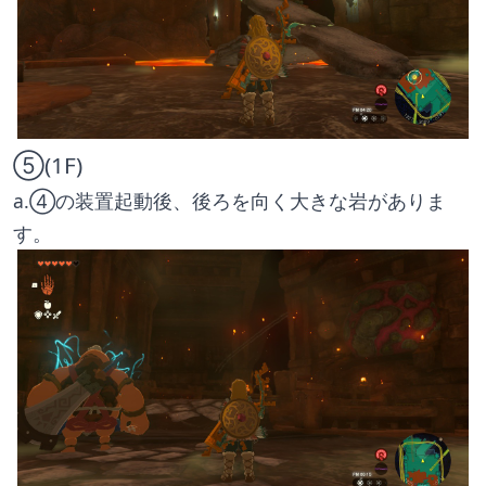
⑤(1F)
a.④の装置起動後、後ろを向く大きな岩がありま
す。