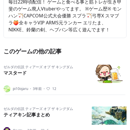
毎日22時頃配信！ ゲームと食べる事と筋トレが生き甲
斐のゲーム廃人Vtuberやってます。 ※ゲーム歴※ モン
ハン🏹CAPCOM公式大会優勝 スプラ🏹弓専X スマブ
ラ🍑全キャラVIP ARMS元ランカー エリたま、
NIKKE、鈴蘭の剣、ヘブバン等広く遊んでます！
このゲームの他の記事
ゼルダの伝説 ティアーズ オブ ザ キングダム
マスタード
pi10ojaru
・
3年前
・
12
ゼルダの伝説 ティアーズ オブ ザ キングダム
ティアキン記事まとめ