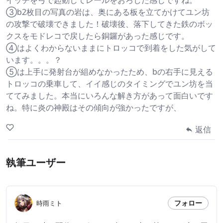
イッチを弓で起動してレールをおろした感じですね。
③b2枚目の写真の岩は、奥にある板を立てかけてユン坊
の攻撃で破壊できました！破壊後、落下してきた鉄のボッ
クスをモドレコで戻したら銅鑼があった感じです。
④はよくわからないままにトロッコで到着をした気がして
います。。。？
⑤は上手に発射台が組めなかったため、bの右手に見える
トロッコの乗車して、イイ感じのタイミングでユン坊を当
ててみました。本当にいろんな解き方があって面白いです
ね。特に炎の神殿はその傾向が強かったですが、
返信
執筆ユーザー
フォロー
時雨ミト