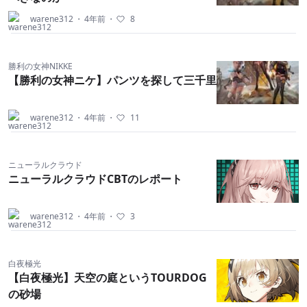
warene312
・
4年前
・
8
勝利の女神NIKKE
【勝利の女神ニケ】パンツを探して三千里
warene312
・
4年前
・
11
ニューラルクラウド
ニューラルクラウドCBTのレポート
warene312
・
4年前
・
3
白夜極光
【白夜極光】天空の庭というTOURDOG
の砂場