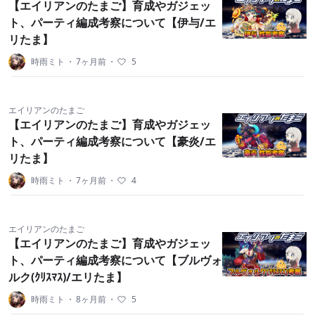
【エイリアンのたまご】育成やガジェッ
ト、パーティ編成考察について【伊与/エ
リたま】
時雨ミト
・
7ヶ月前
・
5
エイリアンのたまご
【エイリアンのたまご】育成やガジェッ
ト、パーティ編成考察について【豪炎/エ
リたま】
時雨ミト
・
7ヶ月前
・
4
エイリアンのたまご
【エイリアンのたまご】育成やガジェッ
ト、パーティ編成考察について【ブルヴォ
ルク(ｸﾘｽﾏｽ)/エリたま】
時雨ミト
・
8ヶ月前
・
5