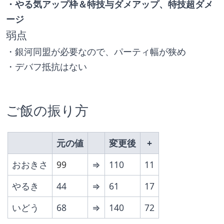
・やる気アップ枠＆特技与ダメアップ、特技超ダメ
ージ
弱点
・銀河同盟が必要なので、パーティ幅が狭め
・デバフ抵抗はない
ご飯の振り方
元の値
変更後
+
おおきさ
99
⇒
110
11
やるき
44
⇒
61
17
いどう
68
⇒
140
72