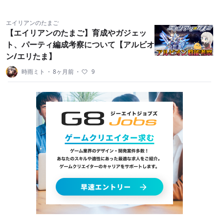
エイリアンのたまご
【エイリアンのたまご】育成やガジェッ
ト、パーティ編成考察について【アルビオ
ン/エリたま】
時雨ミト
・
8ヶ月前
・
9