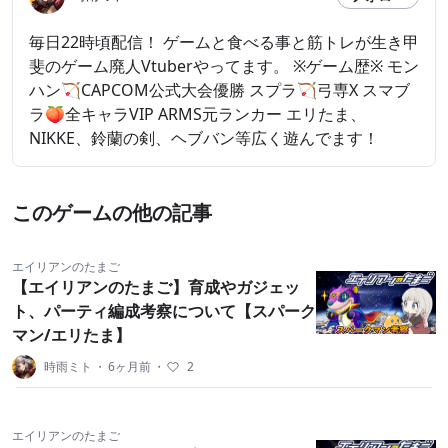
毎日22時頃配信！ ゲームと食べる事と筋トレが生き甲
斐のゲーム廃人Vtuberやってます。 ※ゲーム歴※ モン
ハン🏹CAPCOM公式大会優勝 スプラ🏹弓専X スマブ
ラ🍑全キャラVIP ARMS元ランカー エリたま、
NIKKE、鈴蘭の剣、ヘブバン等広く遊んでます！
このゲームの他の記事
エイリアンのたまご
【エイリアンのたまご】育成やガジェッ
ト、パーティ編成考察について【スパーク
マン/エリたま】
時雨ミト
・
6ヶ月前
・
2
エイリアンのたまご