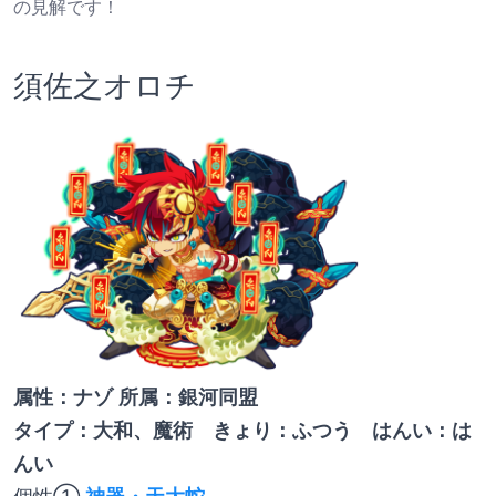
の見解です！
須佐之オロチ
属性：ナゾ 所属：銀河同盟
タイプ：大和、魔術　きょり：ふつう　はんい：は
んい