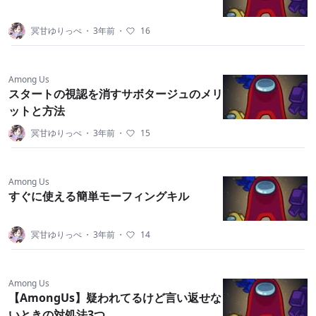
冥甘ゆりっぺ
・
3年前
・
16
Among Us
スタートの視認を消すサボタージュのメリ
ットと方法
冥甘ゆりっぺ
・
3年前
・
15
Among Us
すぐに使える簡単モーフィングキル
冥甘ゆりっぺ
・
3年前
・
14
Among Us
【AmongUs】疑われてるけど言い返せな
いときの対処法3つ