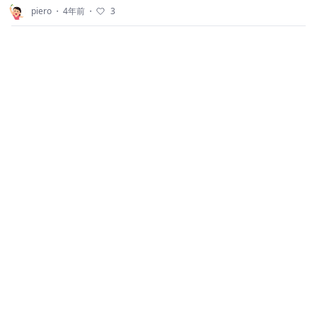
piero
・
4年前
・
3