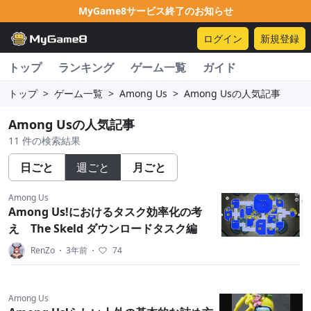
MyGame8サービス終了のお知らせ
ログイン
新規登録
トップ
ランキング
ゲーム一覧
ガイド
トップ
>
ゲーム一覧
>
Among Us
>
Among Usの人気記事
Among Usの人気記事
11 件の検索結果
日ごと
週ごと
月ごと
Among Us
Among Us!におけるタスク効率化の考
え The Skeld ダウンロードタスク編
RenZo
・
3年前
・
74
Among Us