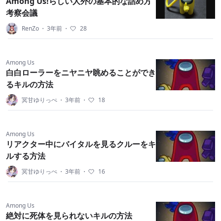
Among Us!らしい人外の基本的な詰め方
考察会議
RenZo
・
3年前
・
28
Among Us
白白ローラーをニヤニヤ眺めることができ
るキルの方法
冥甘ゆりっぺ
・
3年前
・
18
Among Us
リアクター中にバイタルを見るクルーをキ
ルする方法
冥甘ゆりっぺ
・
3年前
・
16
Among Us
絶対に死体を見られないキルの方法