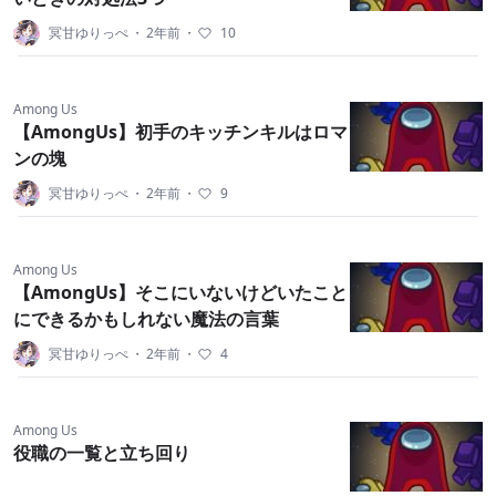
冥甘ゆりっぺ
・
2年前
・
10
Among Us
【AmongUs】初手のキッチンキルはロマ
ンの塊
冥甘ゆりっぺ
・
2年前
・
9
Among Us
【AmongUs】そこにいないけどいたこと
にできるかもしれない魔法の言葉
冥甘ゆりっぺ
・
2年前
・
4
Among Us
役職の一覧と立ち回り