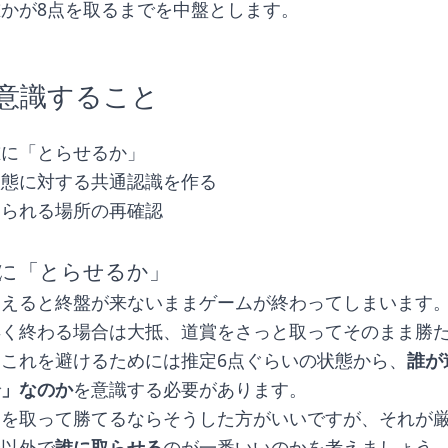
かが8点を取るまでを中盤とします。
意識すること
誰に「とらせるか」
状態に対する共通認識を作る
てられる場所の再確認
に「とらせるか」
違えると終盤が来ないままゲームが終わってしまいます
早く終わる場合は大抵、道賞をさっと取ってそのまま勝
これを避けるためには推定6点ぐらいの状態から、
誰が
全」なのか
を意識する必要があります。
賞を取って勝てるならそうした方がいいですが、それが
分以外で
誰に取らせる
のが一番いいのかを考えましょう