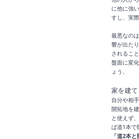
に他に強
すし、実
最悪なの
響が出た
されるこ
盤面に変
ょう。
家を建て
自分や相
開拓地を
と使えず
ば道1本で
「道2本と