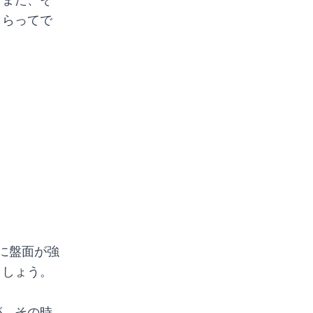
もらってで
に盤面が強
ましょう。
が、その時