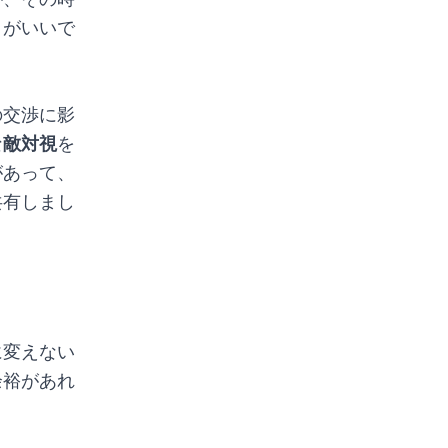
うがいいで
の交渉に影
な
敵対視
を
があって、
共有しまし
に変えない
余裕があれ