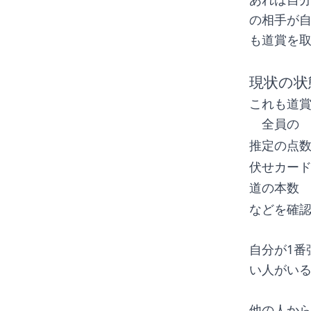
の相手が
も道賞を取
現状の状
これも道
　全員の
推定の点
伏せカー
道の本数
などを確
自分が1番
い人がい
他の人か