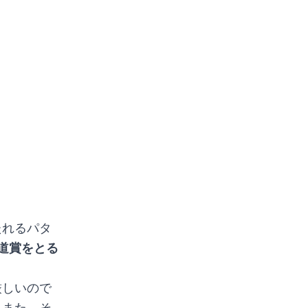
。
たれるパタ
道賞をとる
厳しいので
。また、そ