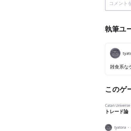
執筆ユ
tyat
雑食系な
このゲ
Catan Universe
トレード論
tyatora
・