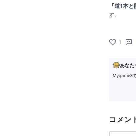
「道1本と
す。
1
あなた
Mygam
コメン