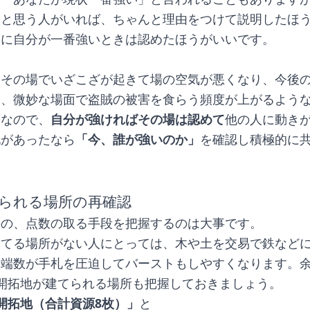
いと思う人がいれば、ちゃんと理由をつけて説明したほ
際に自分が一番強いときは認めたほうがいいです。
はその場でいざこざが起きて場の空気が悪くなり、今後
り、微妙な場面で盗賊の被害を食らう頻度が上がるよう
となので、
自分が強ければその場は認めて
他の人に動き
化があったなら
「今、誰が強いのか」
を確認し積極的に
られる場所の再確認
手の、点数の取る手段を把握するのは大事です。
建てる場所がない人にとっては、木や土を交易で鉄など
、端数が手札を圧迫してバーストもしやすくなります。
開拓地が建てられる場所も把握しておきましょう。
開拓地（合計資源8枚）」
と