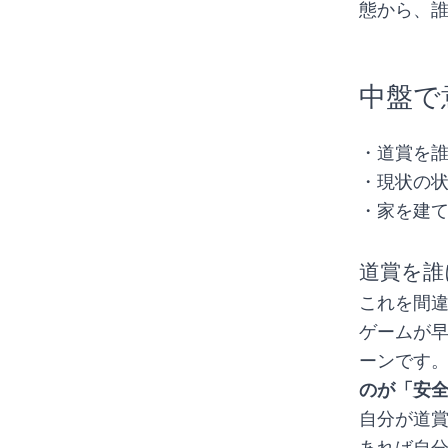
態から、誰
中盤で
・道賞を
・現状の
・家を建
道賞を誰
これを間
ゲームが
ーンです。
のが「安
自分が道
あれば自