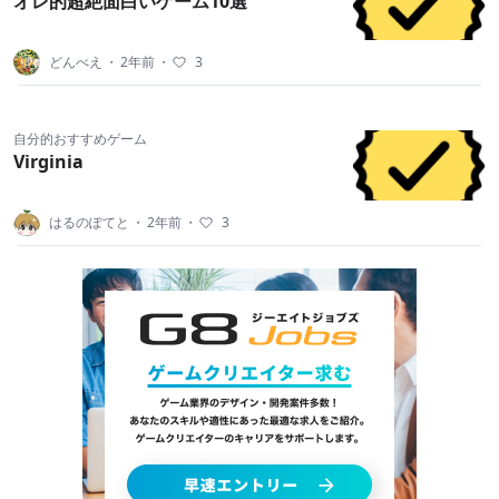
オレ的超絶面白いゲーム10選
どんべえ
・
2年前
・
3
自分的おすすめゲーム
Virginia
はるのぽてと
・
2年前
・
3