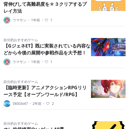
背伸びして高難易度を☆３クリアするプ
レイ方法
ウマサン
・
1年前
・
1
自分的おすすめゲーム
【GジェネET】既に実装されている内容な
どから今後の展開や参戦作品を大予想！
ウマサン
・
1年前
・
1
自分的おすすめゲーム
【臨時更新】アニメアクションRPGリリ
ース予定【オープンワールド/RPG】
Sk0Glo47
・
2年前
・
2
自分的おすすめゲーム