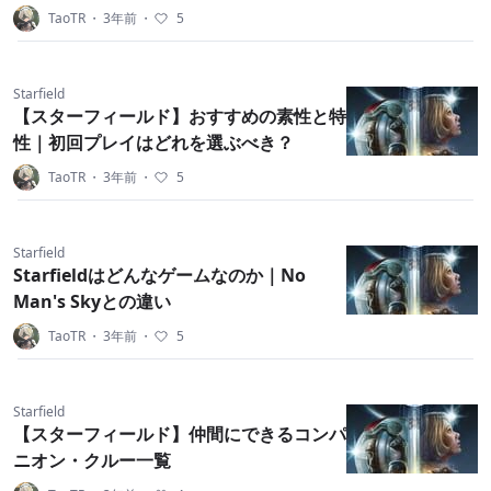
TaoTR
・
3年前
・
5
Starfield
【スターフィールド】おすすめの素性と特
性｜初回プレイはどれを選ぶべき？
TaoTR
・
3年前
・
5
Starfield
Starfieldはどんなゲームなのか｜No
Man's Skyとの違い
TaoTR
・
3年前
・
5
Starfield
【スターフィールド】仲間にできるコンパ
ニオン・クルー一覧