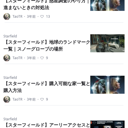
【スターフィールド】惑星調査のやり方｜
進まないときの対処法
TaoTR
・
3年前
・
13
Starfield
【スターフィールド】地球のランドマーク
一覧｜スノーグローブの場所
TaoTR
・
3年前
・
9
Starfield
【スターフィールド】購入可能な家一覧と
購入方法
TaoTR
・
3年前
・
9
Starfield
【スターフィールド】アーリーアクセスと