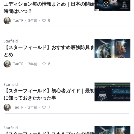
エディション毎の情報まとめ｜日本の開始
時間はいつ？
TaoTR
・
3年前
・
9
Starfield
【スターフィールド】おすすめ最強防具ま
とめ
TaoTR
・
3年前
・
8
Starfield
【スターフィールド】初心者ガイド｜最初
に知っておきたかった事
TaoTR
・
3年前
・
7
Starfield