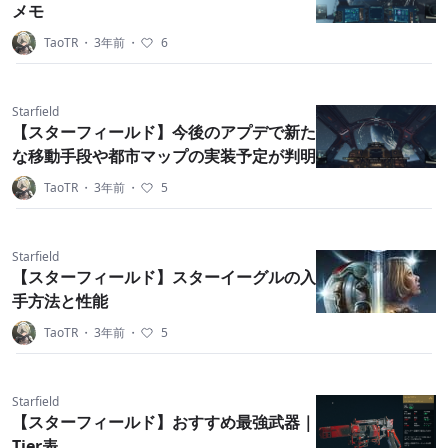
メモ
TaoTR
・
3年前
・
6
Starfield
【スターフィールド】今後のアプデで新た
な移動手段や都市マップの実装予定が判明
TaoTR
・
3年前
・
5
Starfield
【スターフィールド】スターイーグルの入
手方法と性能
TaoTR
・
3年前
・
5
Starfield
【スターフィールド】おすすめ最強武器｜
Tier表