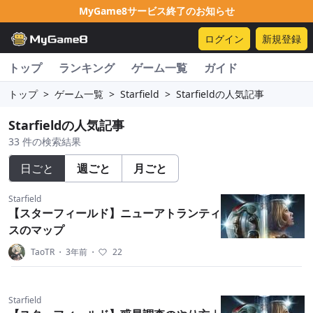
MyGame8サービス終了のお知らせ
ログイン
新規登録
トップ
ランキング
ゲーム一覧
ガイド
トップ
>
ゲーム一覧
>
Starfield
>
Starfieldの人気記事
Starfieldの人気記事
33 件の検索結果
日ごと
週ごと
月ごと
Starfield
【スターフィールド】ニューアトランティ
スのマップ
TaoTR
・
3年前
・
22
Starfield