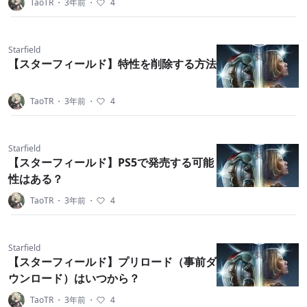
TaoTR
・
3年前
・
4
Starfield
【スターフィールド】特性を削除する方法
TaoTR
・
3年前
・
4
Starfield
【スターフィールド】PS5で発売する可能
性はある？
TaoTR
・
3年前
・
4
Starfield
【スターフィールド】プリロード（事前ダ
ウンロード）はいつから？
TaoTR
・
3年前
・
4