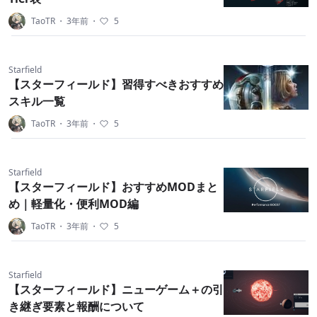
TaoTR
・
3年前
・
5
Starfield
【スターフィールド】習得すべきおすすめ
スキル一覧
TaoTR
・
3年前
・
5
Starfield
【スターフィールド】おすすめMODまと
め｜軽量化・便利MOD編
TaoTR
・
3年前
・
5
Starfield
【スターフィールド】ニューゲーム＋の引
き継ぎ要素と報酬について