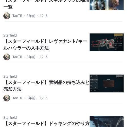
【スターフィールド】スキルブックの場所
一覧
TaoTR
・
3年前
・
6
Starfield
【スターフィールド】レヴァナント/キー
ルハウラーの入手方法
TaoTR
・
3年前
・
6
Starfield
【スターフィールド】禁制品の持ち込みと
売却方法
TaoTR
・
3年前
・
6
Starfield
【スターフィールド】ドッキングのやり方