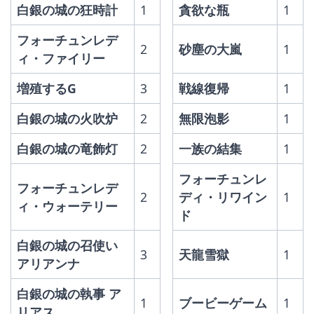
白銀の城の狂時計
1
貪欲な瓶
1
フォーチュンレデ
2
砂塵の大嵐
1
ィ・ファイリー
増殖するG
3
戦線復帰
1
白銀の城の火吹炉
2
無限泡影
1
白銀の城の竜飾灯
2
一族の結集
1
フォーチュンレ
フォーチュンレデ
2
ディ・リワイン
1
ィ・ウォーテリー
ド
白銀の城の召使い 
3
天龍雪獄
1
アリアンナ
白銀の城の執事 ア
1
ブービーゲーム
1
リアス