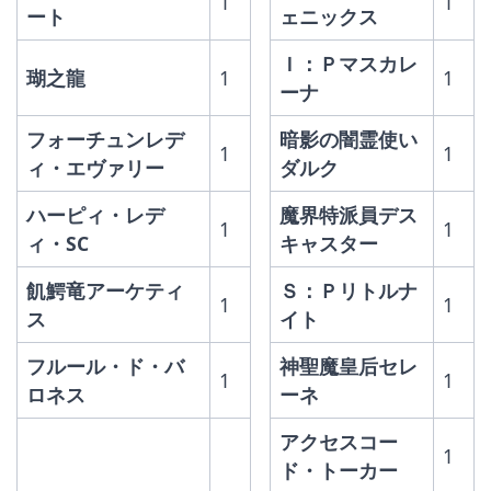
1
1
ート
ェニックス
Ｉ：Ｐマスカレ
瑚之龍
1
1
ーナ
フォーチュンレデ
暗影の闇霊使い
1
1
ィ・エヴァリー
ダルク
ハーピィ・レデ
魔界特派員デス
1
1
ィ・SC
キャスター
飢鰐竜アーケティ
Ｓ：Ｐリトルナ
1
1
ス
イト
フルール・ド・バ
神聖魔皇后セレ
1
1
ロネス
ーネ
アクセスコー
1
ド・トーカー