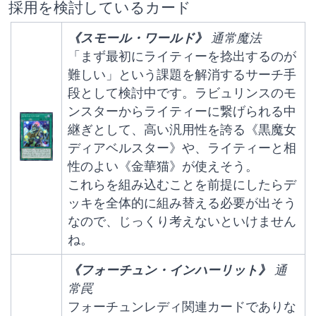
採用を検討しているカード
《スモール・ワールド》
 通常魔法
「まず最初にライティーを捻出するのが
難しい」という課題を解消するサーチ手
段として検討中です。ラビュリンスのモ
ンスターからライティーに繋げられる中
継ぎとして、高い汎用性を誇る《黒魔女
ディアベルスター》や、ライティーと相
性のよい《金華猫》が使えそう。
これらを組み込むことを前提にしたらデ
ッキを全体的に組み替える必要が出そう
なので、じっくり考えないといけません
ね。
《フォーチュン・インハーリット》
 通
常罠
フォーチュンレディ関連カードでありな