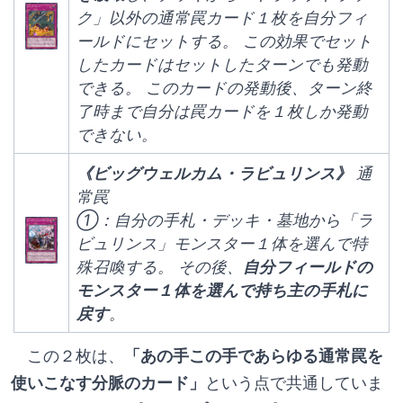
ク」以外の通常罠カード１枚を自分フィ
ールドにセットする。 この効果でセット
したカードはセットしたターンでも発動
できる。 このカードの発動後、ターン終
了時まで自分は罠カードを１枚しか発動
できない。
《ビッグウェルカム・ラビュリンス》 
通
常罠
①：自分の手札・デッキ・墓地から「ラ
ビュリンス」モンスター１体を選んで特
殊召喚する。 その後、
自分フィールドの
モンスター１体を選んで持ち主の手札に
戻す
。
　この２枚は、
「あの手この手であらゆる通常罠を
使いこなす分脈のカード」
という点で共通していま