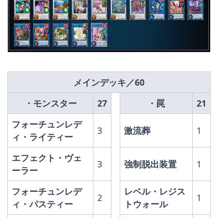
メインデッキ／60
・モンスター
27
・罠
21
フォーチュンレデ
3
激流葬
1
ィ・ライティー
エフェクト・ヴェ
3
強制脱出装置
1
ーラー
フォーチュンレデ
レベル・レジス
2
1
ィ・パスティー
トウォール