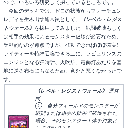
ので、いろいろ研究して探っているところです。
　今回のデッキでは、ゼロの状態からフォーチュン
レディを生み出す通常罠として、
《レベル・レジス
トウォール》
を採用してみました。戦闘破壊もしく
は相手の効果によるモンスター破壊が必要なため、
受動的なのが難点ですが、発動できればほぼ確実に
ライティーを特殊召喚できる上に、ラビュリンスの
エンジンとなる狂時計、火吹炉、竜飾灯あたりを墓
地に送る布石にもなるため、意外と悪くなかったで
す。
《レベル・レジストウォール》
 通常
罠
①：自分フィールドのモンスターが
戦闘または相手の効果で破壊された
場合、そのモンスター１体を対象と
して発動できる。