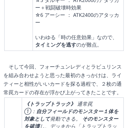
☆5 ダルキー ： ATK2000のアタッカ
ー＋戦闘破壊時効果
☆6 アーシー ： ATK2400のアタッカ
ー
いわゆる「時の任意効果」なので、
タイミングを逃す
のが難点。
　そして今回、フォーチュンレディとラビュリンス
を組み合わせようと思った最初のきっかけは、ライ
ティーと相性がいいカードを探る過程で、２枚の通
常罠カードの存在が浮かび上がってきたことです。
《トラップトラック》
 通常罠
①：
自分フィールドのモンスター１体を
対象として
発動できる。 
そのモンスター
を破壊
し、デッキから「トラップトラッ