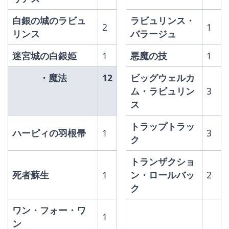
白銀の城のラビュ
ラビュリンス・
2
1
リンス
バラージュ
迷宮城の白銀姫
1
悪魔の技
1
・魔法
12
ビッグウェルカ
ム・ラビュリン
3
ス
トラップトラッ
ハーピィの羽根帚
1
3
ク
トランザクショ
死者蘇生
1
ン・ロールバッ
2
ク
ワン・フォー・ワ
1
ン