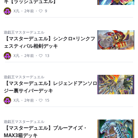
キ【ラッシュデュエル】
X凡
・
2年前
・
9
遊戯王マスターデュエル
【マスターデュエル】シンクロ×リンクフ
ェスティバル相剣デッキ
X凡
・
2年前
・
13
遊戯王マスターデュエル
【マスターデュエル】レジェンドアンソロ
ジー裏サイバーデッキ
X凡
・
2年前
・
15
遊戯王マスターデュエル
【マスターデュエル】ブルーアイズ・
MAX3箱デッキ