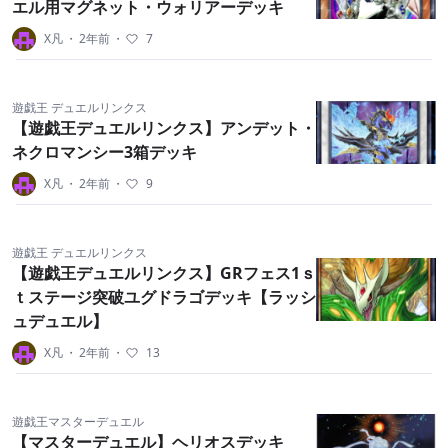
エル用マグネット・ウォリアーデッキ
X凡
・
2年前
・
7
遊戯王 デュエルリンクス
【遊戯王デュエルリンクス】アンデット・
ネクロマンシー3箱デッキ
X凡
・
2年前
・
9
遊戯王 デュエルリンクス
【遊戯王デュエルリンクス】GRフェス1ｓ
ｔステージ突破ユグドラゴデッキ【ラッシ
ュデュエル】
X凡
・
2年前
・
13
遊戯王マスターデュエル
【マスターデュエル】ヘリオスデッキ