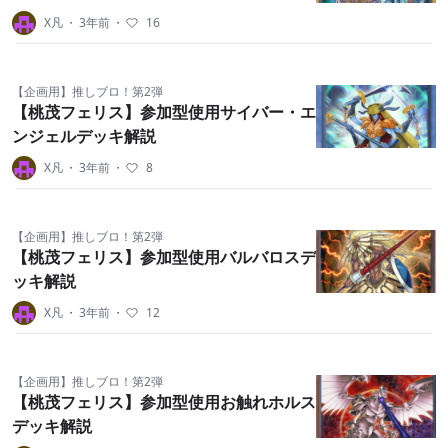
X凡
・
3年前
・
16
【企画用】推しブロ！第2弾
【桃茂フェリス】参加型使用サイバー・エ
ンジェルデッキ解説
X凡
・
3年前
・
8
【企画用】推しブロ！第2弾
【桃茂フェリス】参加型使用バルバロスデ
ッキ解説
X凡
・
3年前
・
12
【企画用】推しブロ！第2弾
【桃茂フェリス】参加型使用お触れホルス
デッキ解説