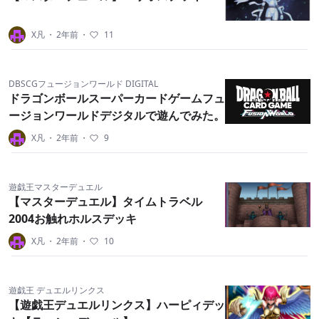
X凡
・
2年前
・
11
DBSCGフュージョンワールド DIGITAL
ドラゴンボールスーパーカードゲームフュ
ージョンワールドデジタルで遊んでみた。
X凡
・
2年前
・
9
遊戯王マスターデュエル
【マスターデュエル】タイムトラベル
2004お触れホルスデッキ
X凡
・
2年前
・
10
遊戯王 デュエルリンクス
【遊戯王デュエルリンクス】ハーピィデッ