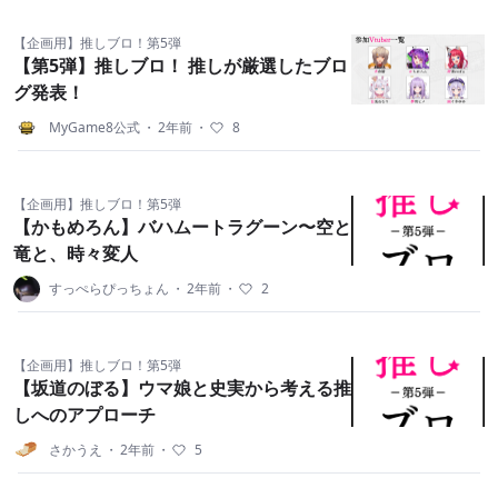
【企画用】推しブロ！第5弾
【第5弾】推しブロ！ 推しが厳選したブロ
グ発表！
MyGame8公式
・
2年前
・
8
【企画用】推しブロ！第5弾
【かもめろん】バハムートラグーン〜空と
竜と、時々変人
すっぺらぴっちょん
・
2年前
・
2
【企画用】推しブロ！第5弾
【坂道のぼる】ウマ娘と史実から考える推
しへのアプローチ
さかうえ
・
2年前
・
5