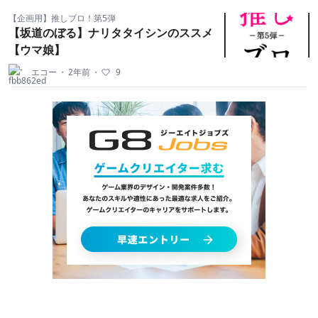
【企画用】推しブロ！第5弾
【坂道のぼる】ナリタタイシンのススメ
【ウマ娘】
エコー
・
2年前
・
9