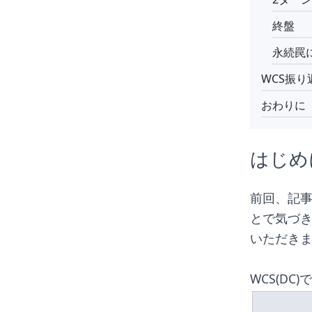
終盤
永続罠
WCS振り
おわりに
はじめ
前回、記
とで気づ
いただき
WCS(D