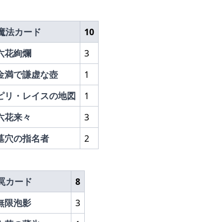
魔法カード
10
六花絢爛
3
金満で謙虚な壺
1
ピリ・レイスの地図
1
六花来々
3
墓穴の指名者
2
罠カード
8
無限泡影
3