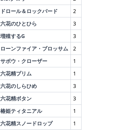
ドロール＆ロックバード
2
六花のひとひら
3
増殖するG
3
ローンファイア・ブロッサム
2
サボウ・クローザー
1
六花精プリム
1
六花のしらひめ
3
六花精ボタン
3
椿姫ティタニアル
1
六花精スノードロップ
1