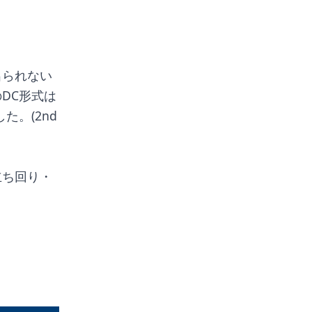
出られない
DC形式は
た。(2nd
立ち回り・