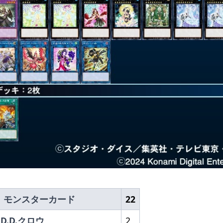
モンスターカード
22
D.D.クロウ
2