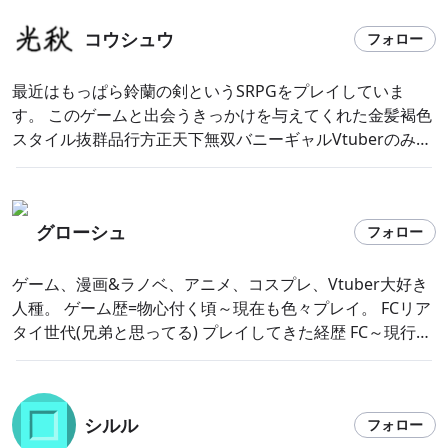
コウシュウ
フォロー
最近はもっぱら鈴蘭の剣というSRPGをプレイしていま
す。 このゲームと出会うきっかけを与えてくれた金髪褐色
スタイル抜群品行方正天下無双バニーギャルVtuberのみみ
ぴさんにはとても感謝しています。
グローシュ
フォロー
ゲーム、漫画&ラノベ、アニメ、コスプレ、Vtuber大好き
人種。 ゲーム歴=物心付く頃～現在も色々プレイ。 FCリア
タイ世代(兄弟と思ってる) プレイしてきた経歴 FC～現行機
種までの殆どのハード(マイナーハードにはプレイした事は
在っても所持は無し) 割と結構何でもプレイするタイプ。
みみぴキャンペーン面白そう...。
シルル
フォロー