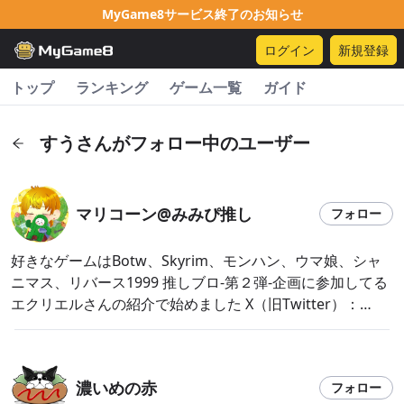
MyGame8サービス終了のお知らせ
ログイン
新規登録
トップ
ランキング
ゲーム一覧
ガイド
すうさんがフォロー中のユーザー
マリコーン@みみぴ推し
フォロー
好きなゲームはBotw、Skyrim、モンハン、ウマ娘、シャ
ニマス、リバース1999 推しブロ-第２弾-企画に参加してる
エクリエルさんの紹介で始めました X（旧Twitter）：
@kanoseinokemono YouTube：
https://www.youtube.com/@independentVcrips
濃いめの赤
フォロー