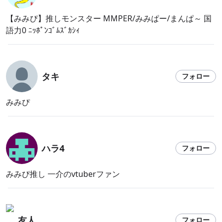
【みみぴ】推しモンスター MMPER/みみぱー/まんぱ～ 国
語力0 ﾆｯﾎﾟﾝｺﾞﾑｽﾞｶｼｨ
タキ
フォロー
みみぴ
ハラ4
フォロー
みみぴ推し 一介のvtuberファン
友人
フォロー