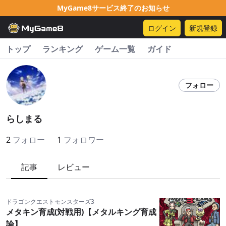
MyGame8サービス終了のお知らせ
ログイン
新規登録
トップ
ランキング
ゲーム一覧
ガイド
フォロー
らしまる
2
フォロー
1
フォロワー
記事
レビュー
ドラゴンクエストモンスターズ3
メタキン育成(対戦用)【メタルキング育成
論】