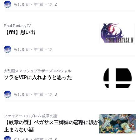
らしまる
・
4年前
・
2
Final Fantasy IV
【ff4】思い出
らしまる
・
4年前
・
大乱闘スマッシュブラザーズスペシャル
ソラをVIPに入れようと思った
らしまる
・
4年前
・
3
ファイアーエムブレム 紋章の謎
【紋章の謎】ペガサス三姉妹の恋路に涙が
止まらない話
らしまる
・
4年前
・
3