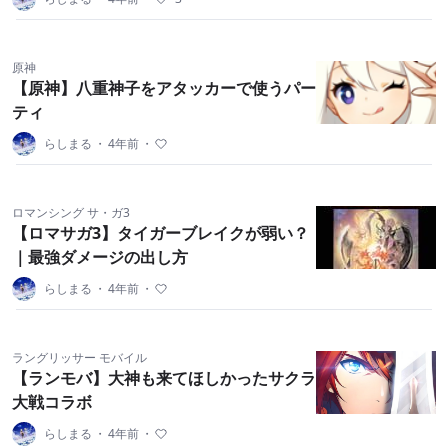
原神
【原神】八重神子をアタッカーで使うパー
ティ
らしまる
・
4年前
・
ロマンシング サ・ガ3
【ロマサガ3】タイガーブレイクが弱い？
｜最強ダメージの出し方
らしまる
・
4年前
・
ラングリッサー モバイル
【ランモバ】大神も来てほしかったサクラ
大戦コラボ
らしまる
・
4年前
・