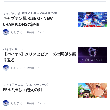
キャプテン翼 RISE OF NEW CHAMPIONS
キャプテン翼 RISE OF NEW
CHAMPIONSの評価
らしまる
・
4年前
・
1
バイオハザード6
【バイオ6】クリスとピアーズの関係を振
り返る
らしまる
・
4年前
・
ファイアーエムブレム ヒーローズ
FEHの推し：烈火の剣
らしまる
・
4年前
・
3