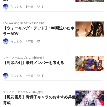
らしまる
・
3年前
・
6
The Walking Dead: Season One
【ウォーキング・デッド】100回泣いたホ
ラーADV
らしまる
・
4年前
・
ファイアーエムブレム 封印の剣
【封印の剣】最終メンバーを考える
らしまる
・
4年前
・
8
ファイアーエムブレム 風花雪月
【風花雪月】青獅子キャラのおすすめ兵種
育成