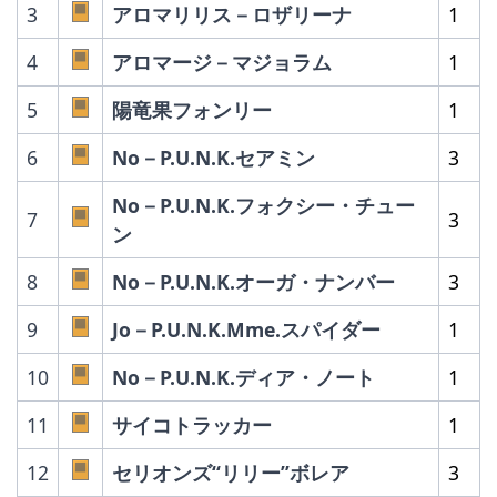
3
アロマリリス－ロザリーナ
1
4
アロマージ－マジョラム
1
5
陽竜果フォンリー
1
6
No－P.U.N.K.セアミン
3
No－P.U.N.K.フォクシー・チュー
7
3
ン
8
No－P.U.N.K.オーガ・ナンバー
3
9
Jo－P.U.N.K.Mme.スパイダー
1
10
No－P.U.N.K.ディア・ノート
1
11
サイコトラッカー
1
12
セリオンズ“リリー”ボレア
3