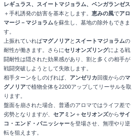
レギュラス、スイートマジョラム、ベンガランゼス
＋手札誘発の妨害を基本とします。
恵みの風
で
アロ
マージ－マジョラム
を蘇生し、墓地の除外もできま
す。
上振れていれば
マグノリア
と
スイートマジョラム
の
耐性が働きます。さらに
セリオンズリング
による戦
闘耐性は隠された効果感があり、割と多くの相手が
戦闘突破しようとして失敗します。
相手ターンをしのげれば、
アンゼリカ
回復からの
マ
グノリア
で植物全体を2200アップしてリーサルを取
ります。
盤面を崩された場合、普通のアロマではライフ差で
劣勢となりますが、
セアミン
＋
セリオンズ
から
サイ
コ・エンド・パニッシャー
を登場させ、無理やり逆
転を狙えます。