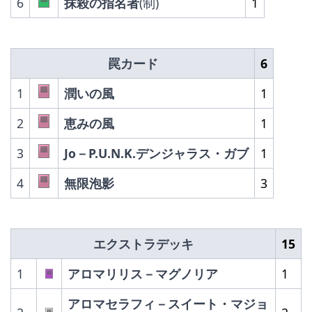
6
抹殺の指名者
(制)
1
罠カード
6
1
潤いの風
1
2
恵みの風
1
3
Jo－P.U.N.K.デンジャラス・ガブ
1
4
無限泡影
3
エクストラデッキ
15
1
アロマリリス－マグノリア
1
アロマセラフィ－スイート・マジョ