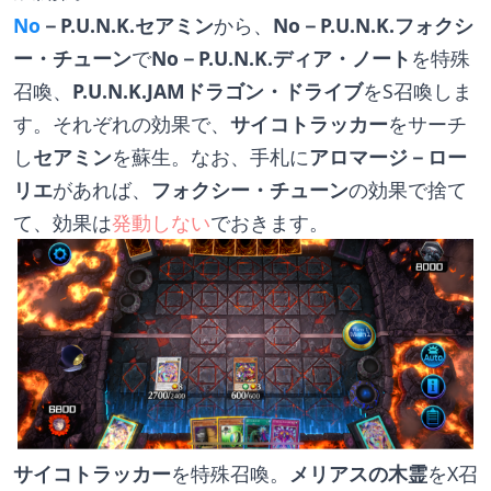
No
－P.U.N.K.セアミン
から、
No－P.U.N.K.フォクシ
ー・チューン
で
No－P.U.N.K.ディア・ノート
を特殊
召喚、
P.U.N.K.JAMドラゴン・ドライブ
をS召喚しま
す。それぞれの効果で、
サイコトラッカー
をサーチ
し
セアミン
を蘇生。なお、手札に
アロマージ－ロー
リエ
があれば、
フォクシー・チューン
の効果で捨て
て、効果は
発動しない
でおきます。
サイコトラッカー
を特殊召喚。
メリアスの木霊
をX召