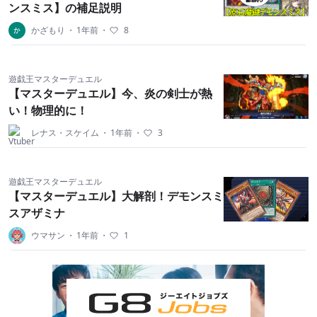
ンスミス】の補足説明
かざもり
・
1年前
・
8
遊戯王マスターデュエル
【マスターデュエル】今、炎の剣士が熱
い！物理的に！
レナス・スケイム
・
1年前
・
3
遊戯王マスターデュエル
【マスターデュエル】大解剖！デモンスミ
スアザミナ
ウマサン
・
1年前
・
1