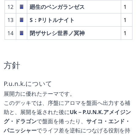
12
廻生のベンガランゼス
1
13
S：Pリトルナイト
1
14
閉ザサレシ世界ノ冥神
1
方針
P.u.n.k.について
展開力に優れたテーマです。
このデッキでは、序盤にアロマを盤面へ出力する補
助と、展開を返された後に
Uk－P.U.N.K.アメイジン
グ・ドラゴン
で盤面を捲ったり、
サイコ・エンド・
パニッシャー
でライフ差を逆転につなげる役割を持