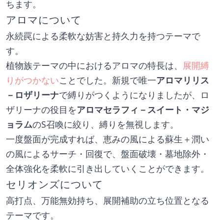
ちます。
アロマについて
永続罠による柔軟な妨害と持久力を持つテーマで
す。
植物族テーマの中におけるアロマの特長は、
展開縛
りがつかない
ことでした。新規で唯一
アロマリリス
－ロザリーナ
で縛りがつくようになりましたが、ロ
ザリーナの役目を
アロマセラフィ－スイート・マジ
ョラム
のS召喚に絞り、縛りを無視します。
一度盤面が完成すれば、恵みの風による蘇生＋潤い
の風によるサーチ・回復で、盤面破壊・墓地除外・
全体強化を柔軟に引き出していくことができます。
セリオンズについて
高打点、万能無効持ち、展開補助の立ち位置となる
テーマです。