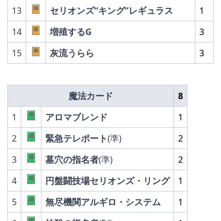
13
セリオンズ“キング”レギュラス
1
14
増殖するG
3
15
灰流うらら
3
魔法カード
8
1
アロマブレンド
1
2
緊急テレポート
(
準)
2
3
墓穴の指名者
(準)
2
4
円盤闘技場セリオンズ・リング
1
5
無尽機関アルギロ・システム
1