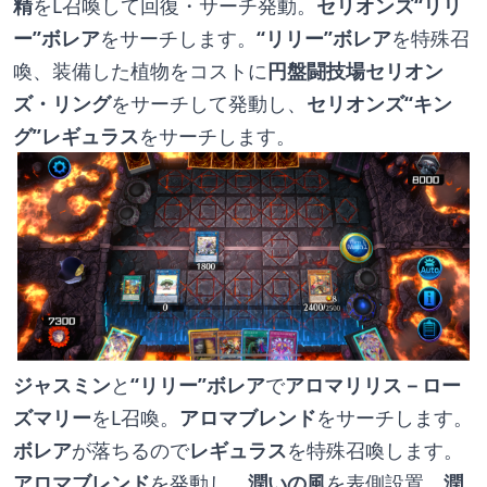
精
をL召喚して回復・サーチ発動。
セリオンズ“リリ
ー”ボレア
をサーチします。
“リリー”ボレア
を特殊召
喚、装備した植物をコストに
円盤闘技場セリオン
ズ・リング
をサーチして発動し、
セリオンズ“キン
グ”レギュラス
をサーチします。
ジャスミン
と
“リリー”ボレア
で
アロマリリス－ロー
ズマリー
をL召喚。
アロマブレンド
をサーチします。
ボレア
が落ちるので
レギュラス
を特殊召喚します。
アロマブレンド
を発動し、
潤いの風
を表側設置。
潤