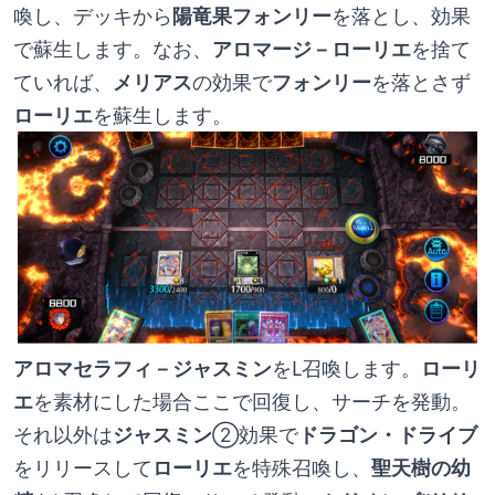
喚し、デッキから
陽竜果フォンリー
を落とし、効果
で蘇生します。なお、
アロマージ－ローリエ
を捨て
ていれば、
メリアス
の効果で
フォンリー
を落とさず
ローリエ
を蘇生します。
アロマセラフィ－ジャスミン
をL召喚します。
ローリ
エ
を素材にした場合ここで回復し、サーチを発動。
それ以外は
ジャスミン
②効果で
ドラゴン・ドライブ
をリリースして
ローリエ
を特殊召喚し、
聖天樹の幼