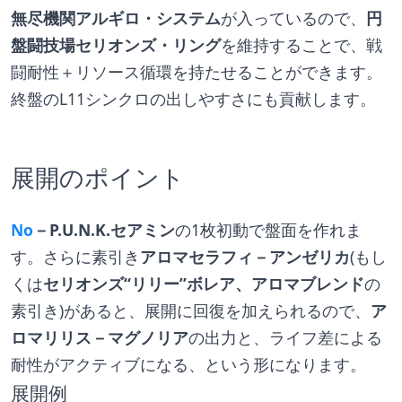
無尽機関アルギロ・システム
が入っているので、
円
盤闘技場セリオンズ・リング
を維持することで、戦
闘耐性＋リソース循環を持たせることができます。
終盤のL11シンクロの出しやすさにも貢献します。
展開のポイント
No
－P.U.N.K.セアミン
の1枚初動で盤面を作れま
す。さらに素引き
アロマセラフィ－アンゼリカ
(もし
くは
セリオンズ“リリー”ボレア、アロマブレンド
の
素引き)があると、展開に回復を加えられるので、
ア
ロマリリス－マグノリア
の出力と、ライフ差による
耐性がアクティブになる、という形になります。
展開例