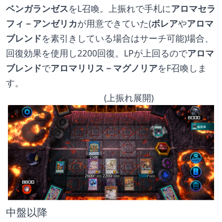
ベンガランゼス
をL召喚。上振れで手札に
アロマセラ
フィ－アンゼリカ
が用意できていた(
ボレア
や
アロマ
ブレンド
を素引きしている場合はサーチ可能)場合、
回復効果を使用し2200回復。LPが上回るので
アロマ
ブレンド
で
アロマリリス－マグノリア
をF召喚しま
す。
　　　　　　　　　　　(上振れ展開)
中盤以降