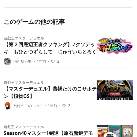
このゲームの他の記事
遊戯王マスターデュエル
【第２回底辺王者クソキング】♪クソデッ
キ もひとつずらして じゅういちとろく
病む坊麻婆
・
1年前
・
2
遊戯王マスターデュエル
【マスターデュエル】蕾禍たけのこサボテ
ン【植物GS】
たけのこのこのこ
・
1年前
・
2
遊戯王マスターデュエル
Season40マスター1到達【原石魔鍵デモ