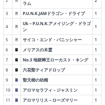
2
2
ラム
3
P.U.N.K.JAMドラゴン・ドライブ
1
Uk－P.U.N.K.アメイジング・ドラゴ
4
1
ン
5
サイコ・エンド・パニッシャー
1
6
メリアスの木霊
1
7
No.3 地獄蝉王ローカスト・キング
1
8
六花聖ティアドロップ
1
9
聖天樹の幼精
1
10
アロマセラフィ－ジャスミン
1
11
アロマリリス－ローズマリー
1