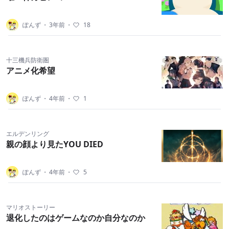
ぽんず
・
3年前
・
18
十三機兵防衛圏
アニメ化希望
ぽんず
・
4年前
・
1
エルデンリング
親の顔より見たYOU DIED
ぽんず
・
4年前
・
5
マリオストーリー
退化したのはゲームなのか自分なのか