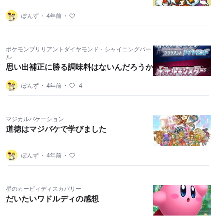
ぽんず
・
4年前
・
ポケモンブリリアントダイヤモンド・シャイニングパー
ル
思い出補正に勝る調味料はないんだろうか
ぽんず
・
4年前
・
4
マジカルバケーション
道徳はマジバケで学びました
ぽんず
・
4年前
・
星のカービィディスカバリー
だいたいワドルディの感想