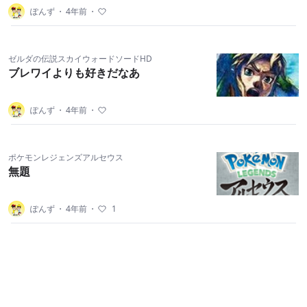
ぽんず
・
4年前
・
ゼルダの伝説スカイウォードソードHD
ブレワイよりも好きだなあ
ぽんず
・
4年前
・
ポケモンレジェンズアルセウス
無題
ぽんず
・
4年前
・
1