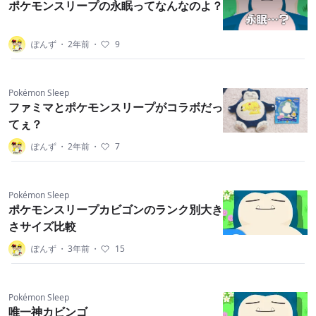
ポケモンスリープの永眠ってなんなのよ？
ぽんず
・
2年前
・
9
Pokémon Sleep
ファミマとポケモンスリープがコラボだっ
てぇ？
ぽんず
・
2年前
・
7
Pokémon Sleep
ポケモンスリープカビゴンのランク別大き
さサイズ比較
ぽんず
・
3年前
・
15
Pokémon Sleep
唯一神カビンゴ