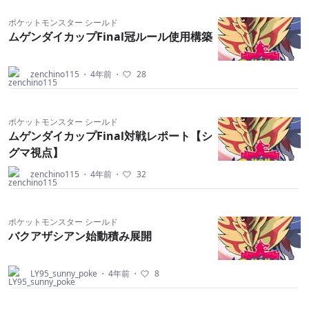
ポケットモンスター シールド
ムゲンダイカップFinal冠ルール使用構築
zenchino115
・
4年前
・
28
ポケットモンスター シールド
ムゲンダイカップFinal対戦レポート【シ
グマ視点】
zenchino115
・
4年前
・
32
ポケットモンスター シールド
バクアザシアン始動積み展開
LY95_sunny_poke
・
4年前
・
8