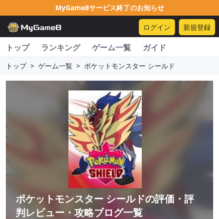
MyGame8サービス終了のお知らせ
ログイン
新規登録
トップ
ランキング
ゲーム一覧
ガイド
トップ
>
ゲーム一覧
>
ポケットモンスター シールド
ポケットモンスター シールド
の評価・評
判レビュー・攻略ブログ一覧