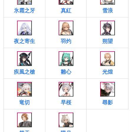
氷霜之牙
真紅
雪浪
夜之寄生
羽灼
朔望
疾風之槍
雛心
光煌
竜切
早桜
尋影