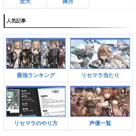
焚天
障月
人気記事
最強ランキング
リセマラ当たり
リセマラのやり方
声優一覧