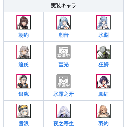
実装キャラ
朝約
潮音
氷淵
追炎
彗光
狂鰐
銀腕
氷霜之牙
真紅
雪浪
夜之寄生
羽灼