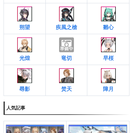
朔望
疾風之槍
雛心
光煌
竜切
早桜
焚天
障月
尋影
人気記事