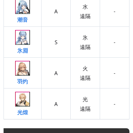
水
A
-
遠隔
潮音
氷
S
-
遠隔
氷淵
火
A
-
遠隔
羽灼
光
A
-
遠隔
光煌