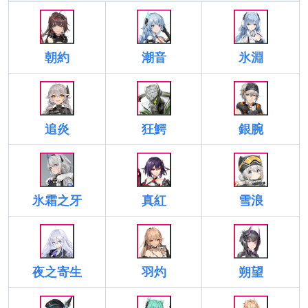
朝約
潮音
氷淵
追炎
狂鰐
銀腕
氷霜之牙
真紅
雪浪
夜之寄生
羽灼
朔望